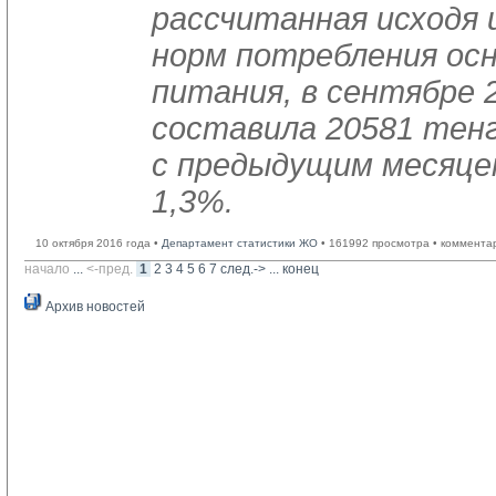
рассчитанная исходя 
норм потребления ос
питания, в сентябре 
составила 20581 тенг
с предыдущим месяцем
1,3%.
10 октября 2016 года •
Департамент статистики ЖО
• 161992 просмотра • коммента
начало
... 
<-пред.
1
2
3
4
5
6
7
след.->
... 
конец
Архив новостей