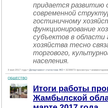
придается развитию 
современной структу
гостиничному хозяйст
функционирование хо
субъектов в области
хозяйства тесно связ
торгового, культурно
населения.
3 мая 2017 года •
Департамент статистики ЖО
• 3236873 просмотра • комментариев
ОБЩЕСТВО
Итоги работы пр
Жамбылской облас
марте 2017 года