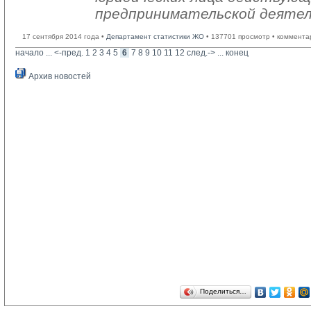
предпринимательской деяте
17 сентября 2014 года •
Департамент статистики ЖО
• 137701 просмотр • коммента
начало
... 
<-пред.
1
2
3
4
5
6
7
8
9
10
11
12
след.->
... 
конец
Архив новостей
Поделиться…