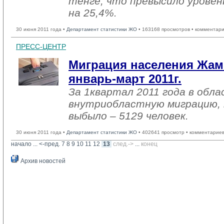
тенге, что превысило уровень
на 25,4%.
30 июня 2011 года •
Департамент статистики ЖО
• 163168 просмотров • комментари
ПРЕСС-ЦЕНТР
Миграция населения Жам
январь-март 2011г.
За 1квартал 2011 года в обла
внутриобластную миграцию, 
выбыло – 5129 человек.
30 июня 2011 года •
Департамент статистики ЖО
• 402641 просмотр • комментариев
начало
... 
<-пред.
7
8
9
10
11
12
13
след.->
... 
конец
Архив новостей