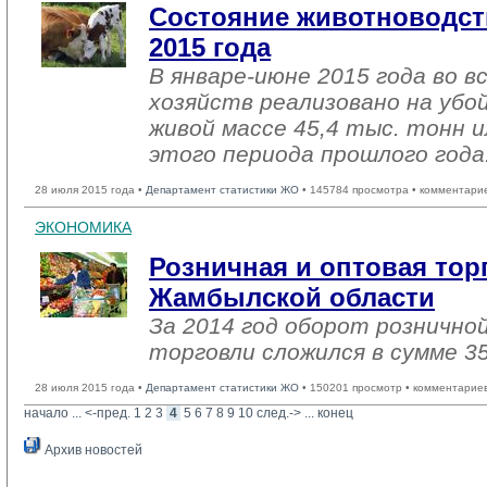
Состояние животноводст
2015 года
В январе-июне 2015 года во в
хозяйств реализовано на убо
живой массе 45,4 тыс. тонн 
этого периода прошлого года
28 июля 2015 года •
Департамент статистики ЖО
• 145784 просмотра • комментари
ЭКОНОМИКА
Розничная и оптовая тор
Жамбылской области
За 2014 год оборот рознично
торговли сложился в сумме 35
28 июля 2015 года •
Департамент статистики ЖО
• 150201 просмотр • комментарие
начало
... 
<-пред.
1
2
3
4
5
6
7
8
9
10
след.->
... 
конец
Архив новостей