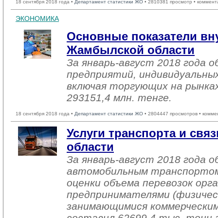
18 сентября 2018 года •
Департамент статистики ЖО
• 2810381 просмотр • коммент
ЭКОНОМИКА
Основные показатели вн
Жамбылской области
За январь-август 2018 года
предприятий, индивидуальны
включая торгующих на рынках
293151,4 млн. тенге.
18 сентября 2018 года •
Департамент статистики ЖО
• 2804447 просмотров • комме
Услуги транспорта и св
области
За январь-август 2018 года о
автомобильным транспортом
оценки объема перевозок орг
предпринимателями (физичес
занимающимися коммерческим
составил 62699,4 тыс. тонн г