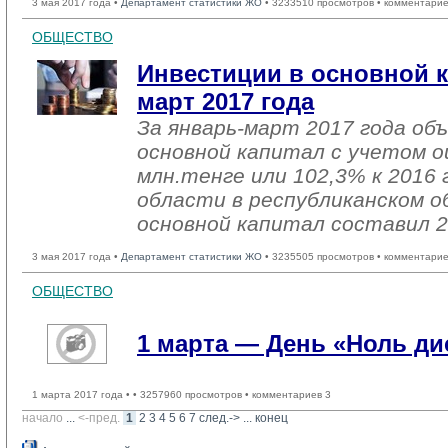
3 мая 2017 года •
Департамент статистики ЖО
• 3233510 просмотров • комментарие
ОБЩЕСТВО
Инвестиции в основной к
март 2017 года
За январь-март 2017 года об
основной капитал с учетом о
млн.тенге или 102,3% к 2016 
области в республиканском о
основной капитал составил 2
3 мая 2017 года •
Департамент статистики ЖО
• 3235505 просмотров • комментарие
ОБЩЕСТВО
1 марта — День «Ноль д
1 марта 2017 года •
• 3257960 просмотров • комментариев 3
начало
... 
<-пред.
1
2
3
4
5
6
7
след.->
... 
конец