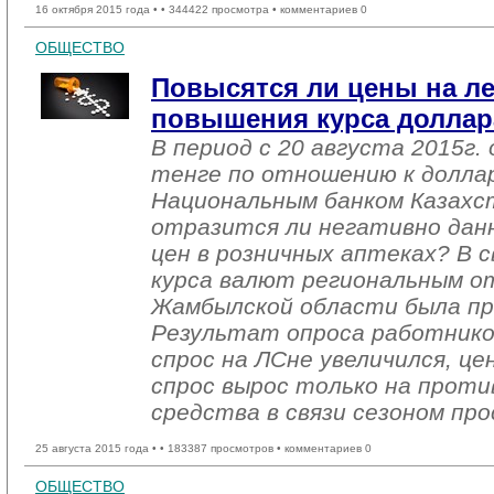
16 октября 2015 года •
• 344422 просмотра • комментариев 0
ОБЩЕСТВО
Повысятся ли цены на ле
повышения курса доллар
В период с 20 августа 2015г.
тенге по отношению к долла
Национальным банком Казахст
отразится ли негативно дан
цен в розничных аптеках? В с
курса валют региональным о
Жамбылской области была пр
Результат опроса работнико
спрос на ЛСне увеличился, це
спрос вырос только на прот
средства в связи сезоном пр
25 августа 2015 года •
• 183387 просмотров • комментариев 0
ОБЩЕСТВО