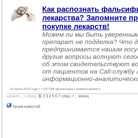
Как распознать фальси
лекарства? Запомните п
покупке лекарств!
Можем ли мы быть уверенны
препарат не подделка? Что д
предпринимается нашим гос
другие вопросы волнуют сего
об этом свидетельствуют в
от пациентов на Call-службу
информационно-аналитическо
24 июля 2015 года •
• 207798 просмотров • комментариев 1
начало
... 
<-пред.
1
2
3
4
5
6
7
след.->
... 
конец
Архив новостей