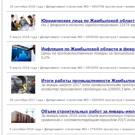
18 сентября 2018 года •
Департамент статистики ЖО
• 2804788 просмотров • комме
Юридические лица по Жамбылской области
На 1 февраля в области зарегистрировано 11676 ю
5 марта 2018 года •
Департамент статистики ЖО
• 2856838 просмотров • комментар
Инфляция по Жамбылской области в февра
Цены на продовольственные товары за прошедший м
0,2%.
5 марта 2018 года •
Департамент статистики ЖО
• 2853059 просмотров • комментар
Итоги работы промышленности Жамбылской
За январь-август 2017 года промышленными предпр
хозяйств) произведено продукции на 226850,3 млн.
28 сентября 2017 года •
Департамент статистики ЖО
• 2893600 просмотров • комме
Объем строительных работ за январь-июл
За январь-июль 2016 года объем выполненных строит
сравнению с соответствующим периодом 2015 года 
5 сентября 2016 года •
Департамент статистики ЖО
• 2754294 просмотра • коммент