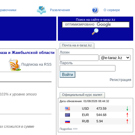
равочники
Развлечения
О сервере
Поиск на сайте e-taraz.kz
Новости
Новости e-taraz
Телефоный справочник
Видеоконференция
Почта на e-taraz.kz
Погода в Таразе
Замечания и предложения
Чат
Организации
Форум
Курсы валют
Web
раза и Жамбылской области
Логин
Пароль
Подписка на RSS
Регистрация
 103% к уровню этого
Официальный курс валют
Дата обновления: 01/08/2026 08:44:32
USD
473.59
EUR
544.68
RUB
5.94
х сложился в сумме
Подробно >>>