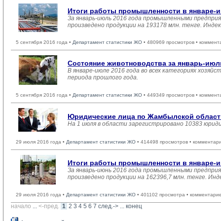
Итоги работы промышленности в январе-и
За январь-июль 2016 года промышленными предприя
произведено продукции на 193178 млн. тенге. Инде
5 сентября 2016 года •
Департамент статистики ЖО
• 480969 просмотров • коммент
Состояние животноводства за январь-июль
В январе-июле 2016 года во всех категориях хозяйс
периода прошлого года.
5 сентября 2016 года •
Департамент статистики ЖО
• 449349 просмотров • коммент
Юридические лица по Жамбылской области 
На 1 июля в области зарегистрировано 10383 юрид
29 июля 2016 года •
Департамент статистики ЖО
• 414498 просмотров • комментар
Итоги работы промышленности в январе-и
За январь-июнь 2016 года промышленными предприя
произведено продукции на 162396,7 млн. тенге. Инд
29 июля 2016 года •
Департамент статистики ЖО
• 401102 просмотра • комментарие
начало
... 
<-пред.
1
2
3
4
5
6
7
след.->
... 
конец