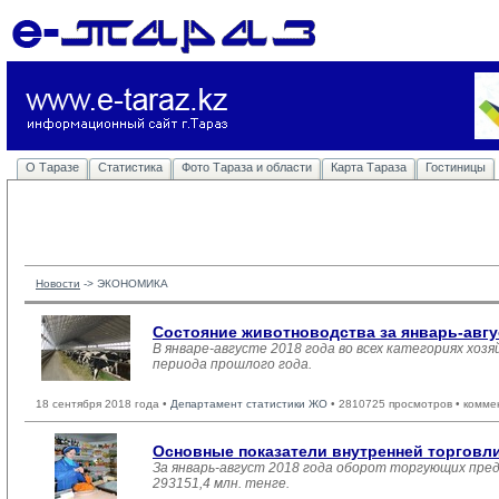
О Таразе
Статистика
Фото Тараза и области
Карта Тараза
Гостиницы
Новости
-> 
ЭКОНОМИКА
Состояние животноводства за январь-авгу
В январе-августе 2018 года во всех категориях хоз
периода прошлого года.
18 сентября 2018 года •
Департамент статистики ЖО
• 2810725 просмотров • комме
Основные показатели внутренней торгов
За январь-август 2018 года оборот торгующих пре
293151,4 млн. тенге.