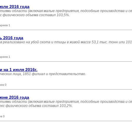
юле 2016 года
тиями области (включая малые предприятия, подсобные производства и с
кс физического объема составил 103,5%.
ариев 1
 2016 года
тв реализовано на убой скота и птицы в живой массе 53,1 тыс. тонн или 10
ариев 1
на 1 июля 2016г.
ических лица, 1851 филиал и представительство.
иев 0
юне 2016 года
тиями области (включая малые предприятия, подсобные производства и с
екс физического объема составил 103,2%.
в 0