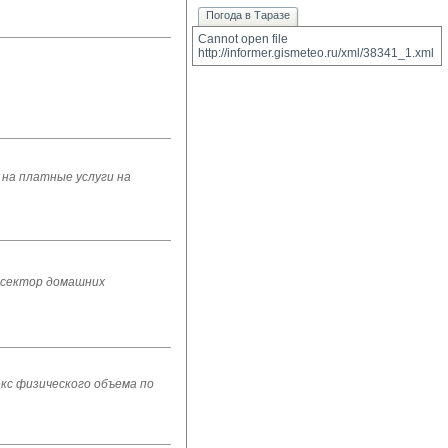
Погода в Таразе
Cannot open file 
http://informer.gismeteo.ru/xml/38341_1.xml
на платные услуги на
 сектор домашних
екс физического объема по