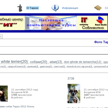
О Таразе
Информация
Сп
ы
Фото Та
white terrier(20)
собаки(20)
абая(13)
,
,
,
don qihote de lamancha(12)
,
пре
,
,
,
,
,
,
rrier(3)
городской акимат(3)
рахимова(3)
драмтеатр(3)
советская(3)
leonardo da vinci rags puma(3)
центральный га
3738
21 сентября 2012 года
21 сентября 2012 г
Богданов М.М. 
Богданов М.М. 
1789
просмотров
1607
просмотров
0
рейтинг 
0
рейтинг 
авки собак Тараз 2012 Осень