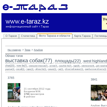
Фото Тараза и области
О Таразе
Статистика
Карта Тараза
Гостиниц
На главную
-> 
Тема
-> 
Альбом
Облако тэгов
выставка собак(77)
площадь(22)
west highland 
,
,
,
,
,
,
,
,
,
chat(10)
толе би(7)
коммунистическая(7)
аллея(7)
казыбек би(7)
парк(6)
химпоселок(4)
jack russel te
,
,
,
,
,
,
,
ущелье(1)
коксай(1)
тараз(1)
айтеке би(1)
каньон(1)
гаи(1)
областной акимат(1)
жамбылская область(1)
3765
3841
21 сентября 2012 года
Богданов М.М. 
1766
просмотров
0
рейтинг 
Альбом:
Выст