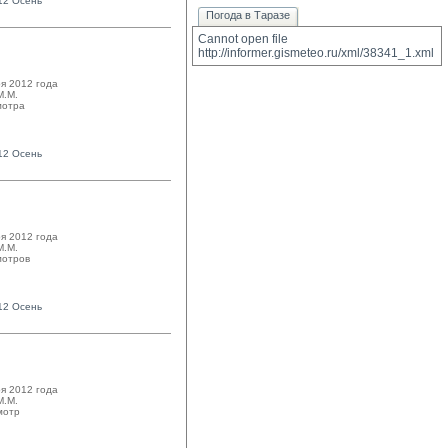
12 Осень
Погода в Таразе
Cannot open file 
http://informer.gismeteo.ru/xml/38341_1.xml
я 2012 года
.М. 
мотра
12 Осень
я 2012 года
.М. 
отров
12 Осень
я 2012 года
.М. 
мотр