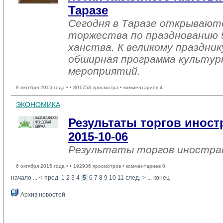
Таразе
Сегодня в Таразе открывают
торжества по празднованию 
ханства. К великому праздни
обширная программа культур
мероприятий.
8 октября 2015 года •
• 801753 просмотра • комментариев 4
ЭКОНОМИКА
Результаты торгов инос
2015-10-06
Результаты торгов иностр
6 октября 2015 года •
• 192936 просмотров • комментариев 0
начало
... 
<-пред.
1
2
3
4
5
6
7
8
9
10
11
след.->
... 
конец
Архив новостей