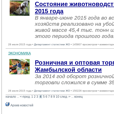
Состояние животноводст
2015 года
В январе-июне 2015 года во в
хозяйств реализовано на убо
живой массе 45,4 тыс. тонн 
этого периода прошлого года
28 июля 2015 года •
Департамент статистики ЖО
• 145807 просмотров • комментар
ЭКОНОМИКА
Розничная и оптовая тор
Жамбылской области
За 2014 год оборот рознично
торговли сложился в сумме 35
28 июля 2015 года •
Департамент статистики ЖО
• 150226 просмотров • комментар
начало
... 
<-пред.
1
2
3
4
5
6
7
8
9
10
след.->
... 
конец
Архив новостей